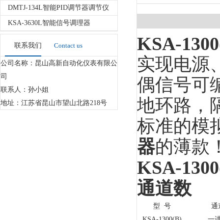
DMTJ-134L智能PID调节器调节仪
KSA-3630L智能信号调理器
KSA-130
联系我们
Contact us
实现电源
公司名称：昆山高新自动化仪表有限公
司
偶信号可
联系人：孙小姐
地环路，
地址：江苏省昆山市望山北路218号
标准的模
器
的薄款
KSA-130
通道数
型 号
通
KSA-1300(B)
一