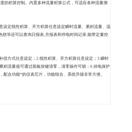
精度的积算控制。内置多种流量积算公式，可适应各种流量测
任意设定线性积算、开方积算任意设定瞬时流量、累积流量、温
热焓等还可以查询日报表,月报表和停电时间记录,能带定量控
补偿方式任意设定；2.线性积算、开方积算任意设定；3.瞬时
.累积流量值可通过面板按键清零，清零操作可锁；6.掉电保护
构，配合功能*的仪表芯片，功能组合、系统升级非常方便。