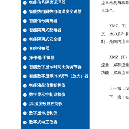
智能信号隔离调理器
流量检测与积
量场合。
智能热电阻热电偶温度变送器
智能信号隔离器
XMZ（T）-
智能隔离式配电器
度、压力多种参
智能隔离式安全栅
制，是国内流
音响报警器
XMZ（T）
操作器/手操器
流量、累积流量
智能数字显示时间比例调节器
功能，累积流量
智能数字显示PID调节（放大）器
智能液晶流量积算仪
上一篇：
A
数字显示控制巡检仪
下一篇：
在
温/湿度数显控制仪
数字显示控制仪
数字式电工仪表