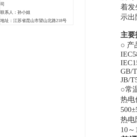
司
着发
联系人：孙小姐
示出
地址：江苏省昆山市望山北路218号
主要
○ 
IEC5
IEC1
GB/T
JB/T
○常
热电
50
热电
10