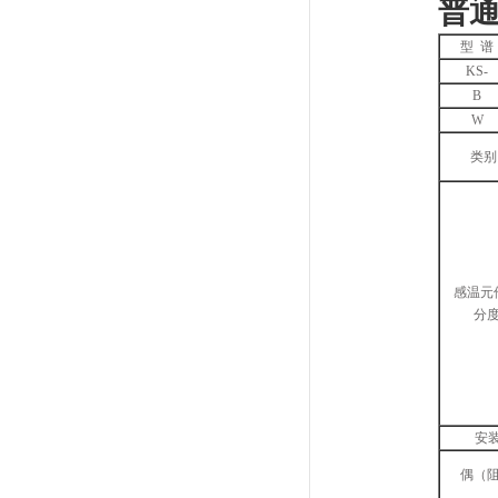
普
型 谱
KS-
B
W
类别
感温元
分度
安装
偶（阻