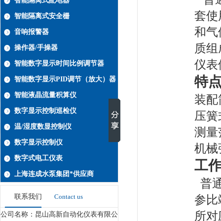
智能隔离式配电器
套使
智能隔离式安全栅
和气
音响报警器
质组
操作器/手操器
仪表
智能数字显示时间比例调节器
特
智能数字显示PID调节（放大）器
智能液晶流量积算仪
装配
数字显示控制巡检仪
压簧
温/湿度数显控制仪
测量
数字显示控制仪
机械
数字式电工仪表
工
上海连成水泵集团*供应商
普
联系我们
Contact us
参比
所对
公司名称：昆山高新自动化仪表有限公