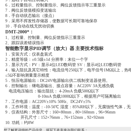
6．过程量指示、控制量指示、阀位反馈指示等三重显示
7．阀位反馈值模拟变送输出
8．手自动状态输出（接点）
9．采用不挥发性存储器，使数据可长期可靠地保存
10．手自动在线无扰动切换
DMT-2000*：
1、过程量、控制量、阀位反馈指示三重显示
2、跟踪误差错误指示
智能数字显示PID调节（放大）器
主要技术指标
1．安装方式：仪表盘装式
2．精度等级：±0.5级±1d 分辨率：末位一个字
3．显示方式：PV：显示4位LED数码管 SV：显示4位LED数码管
4．输入阻抗及其它特性：电流信号250以下，电平信号1MΩ以上，热
≤5Ω不影响测量显示精度
5．恒压电源输出：DC24V电源输出供二线制变送器使用。
6．控制输出：继电器输出、接点容量：AC220V 3A无感负载
电流电压输出：输出阻抗： 4-20mA 负载500Ω以下
0-10mA 负载1000Ω以下，根据用户可隔离输出
7．工作电源：AC220V±10% 50Hz、DC24V±5%
8．工作环境：温度：-10-50℃ 湿度：85%RH以下，无腐蚀性气体，
9．仪表结构：外形尺寸：160×80mm，80×160mm，96×96mm
开孔尺寸：152×76mm，76×152mm，92×92mm
10. 功耗：约8W
想了解更详细的产品信息，填写下表直接与我们联系：