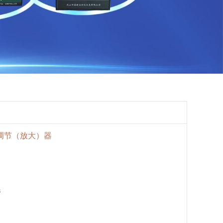
D调节（放大）器
8