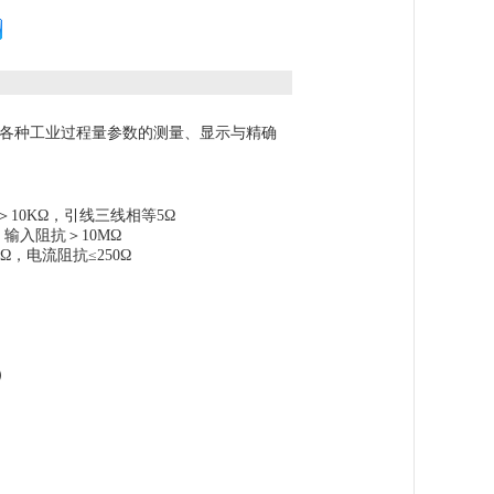
各种工业过程量参数的测量、显示与精确
阻抗＞10KΩ，引线三线相等5Ω
，输入阻抗＞10MΩ
KΩ，电流阻抗≤250Ω
）