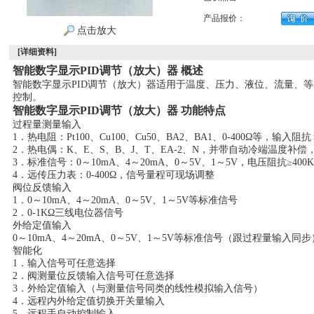
产品报价：
点击放大
[详细资料]
智能数字显示PID调节（放大）器 概述
智能数字显示PID调节（放大）器
适用于温度、压力、液位、流量、等
控制。
智能数字显示PID调节（放大）器
功能特点
过程量测量输入
1．热电阻：Pt100、Cu100、Cu50、BA2、BA1、0-400Ω等，输入
2．热电偶：K、E、S、B、J、T、EA-2、N，并带自动冷端温度补偿
3．标准信号：0～10mA、4～20mA、0～5V、1～5V，电压阻抗≥400
4．远传压力表：0-400Ω，信号量程可现场调整
阀位反馈输入
1．0～10mA、4～20mA、0～5V、1～5V等标准信号
2．0-1KΩ三线电位器信号
外给定值输入
0～10mA、4～20mA、0～5V、1～5V等标准信号（跟过程量输入同步
智能化
1．输入信号可任意选择
2．阀测量位反馈输入信号可任意选择
3．外给定值输入（与测量信号同类的线性模拟输入信号）
4．远程内外给定值切换开关量输入
5．远程手自动控制输入