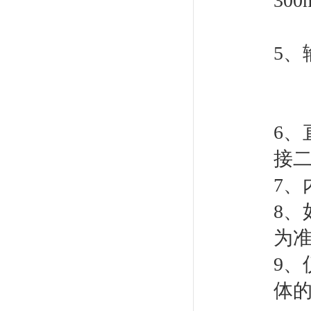
30
脉
5
电流
电压
6、
接
7、
8
为
9
体