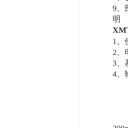
9、
明
XMT
1、
2、
3、基
4、
标
标
电
脉