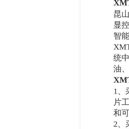
XMT
昆
显
智
XMT
统
油
XMT
1、
片工
和
2、