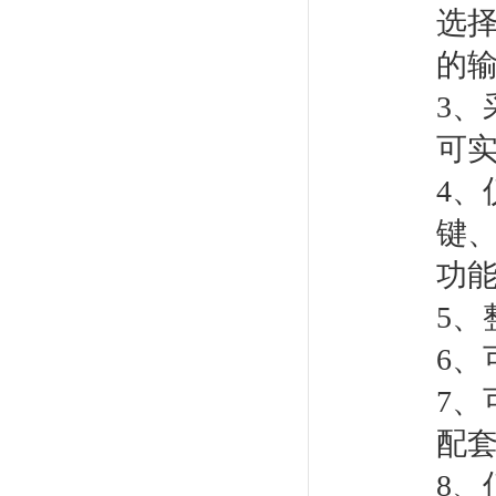
选
的
3
可
4
键
功
5
6、
7、
配
8