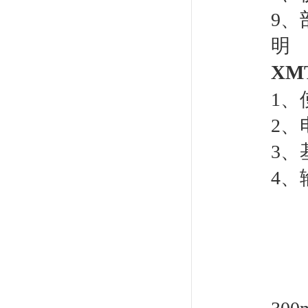
9、
明
XMT
1、
2、
3、基
4、
标
标
电
脉