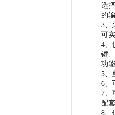
选
的
3
可
4
键
功
5
6、
7、
配
8