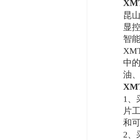
XMT
昆
显
智
XMT
中
油
XMT
1、
片工
和
2、