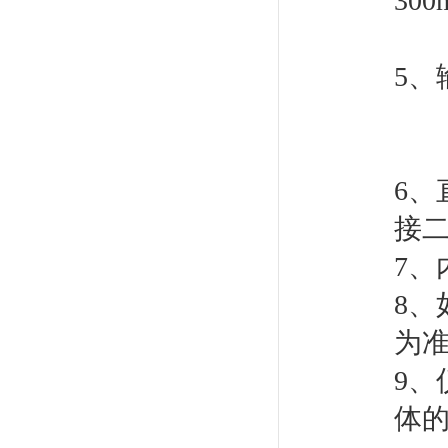
30
脉
5
电流
电压
6、
接
7、
8
为
9
体