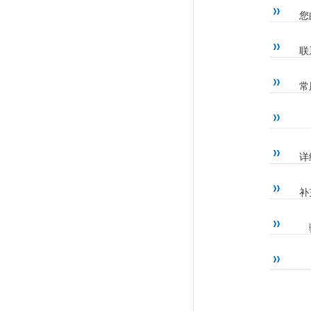
您
联
常
详
补