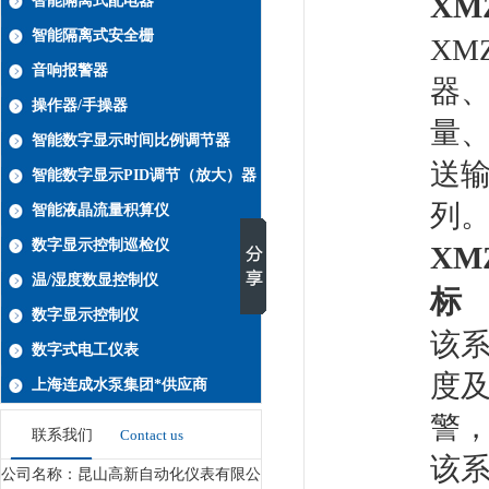
XMZ
智能隔离式配电器
智能隔离式安全栅
XMZ
音响报警器
器
操作器/手操器
量
智能数字显示时间比例调节器
送输
智能数字显示PID调节（放大）器
列
智能液晶流量积算仪
数字显示控制巡检仪
XMZ
温/湿度数显控制仪
标
数字显示控制仪
该
数字式电工仪表
度
上海连成水泵集团*供应商
警，
联系我们
Contact us
该
公司名称：昆山高新自动化仪表有限公