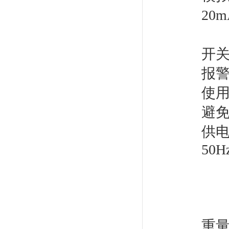
20m
0～
开关
报
使用
避
供电
50H
特殊
直流
功
重量