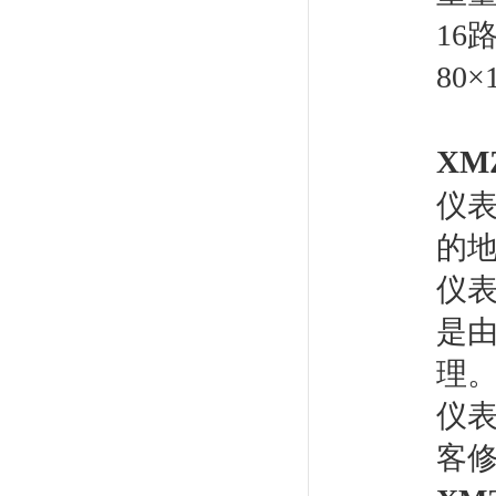
16
80×
开孔
XMZ
仪
的
仪
是
理
仪
客修