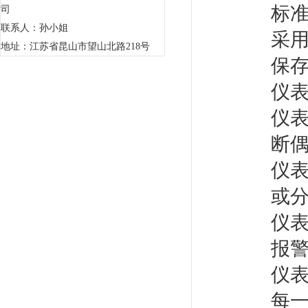
标
司
联系人：孙小姐
采
地址：江苏省昆山市望山北路218号
保
仪
仪
断
仪
或
仪
报
仪
每