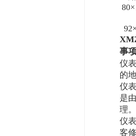
80×
开
92
XMZ
事
仪
的
仪
是
理
仪
客修