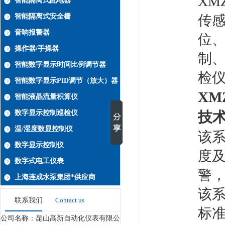
XMZ
智能隔离式配电器
智能隔离式安全栅
传
音响报警器
位
操作器/手操器
制、
智能数字显示时间比例调节器
检
智能数字显示PID调节（放大）器
XMZ
智能液晶流量积算仪
数字显示控制巡检仪
技
温/湿度数显控制仪
该
数字显示控制仪
度
数字式电工仪表
警，
上海连成水泵集团*供应商
该
联系我们
Contact us
标
公司名称：昆山高新自动化仪表有限公