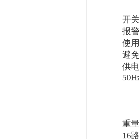
0～
开关
报
使用
避
供电
50H
特殊
直流
功
重量
16