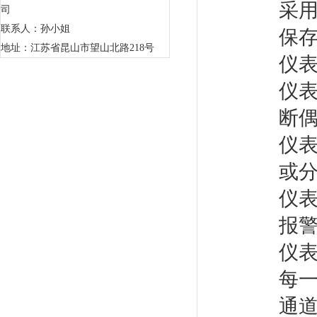
采
司
联系人：孙小姐
保
地址：江苏省昆山市望山北路218号
仪
仪
断
仪
或
仪
报
仪
每
通