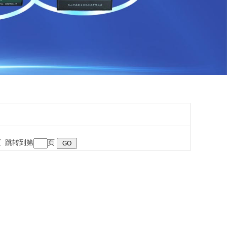
末页 跳转到第
页